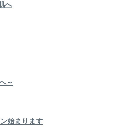
肌へ
へ～
ーン始まります