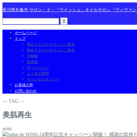
香川県丸亀市 サロン・ド・『ウイッシュ』ネイルサロン『ヴィヴァ
ホームページ
トップ
初めてエステサロンにご来店
初めてネイルサロンにご来店
月額制
肌育成
キャンペーン
よくある質問
キャンセルポリシー
お客様の声
お問い合わせ
― TAG ―
美肌再生
wish