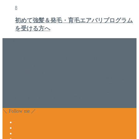
8
初めて強髪＆発毛・育毛エアバリプログラム
を受ける方へ
美容専門店
WISH&Vivant
香川県丸亀市にあるSalon de WISHネイルサロンVivantです。
延べ！4,107名様ご来店。 地域の皆さまに愛されSalon de
WISHは15年、ネイルサロンVivantは7年になります。 無添加
化粧品のDr.Recellとアクアヴィーナスの正規取り扱い店でお
肌のお悩みも数々改善されたお客様もいます。 ネイルサロ
ンVivantにて、痛い！巻爪をどうにかしたい方 矯正すること
で緩和され真っ直ぐな爪に戻ってきます。 お気軽にお問い
合わせ下さいね。
＼ Follow me ／