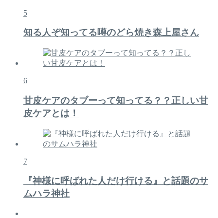
5
知る人ぞ知ってる噂のどら焼き森上屋さん
6
甘皮ケアのタブーって知ってる？？正しい甘
皮ケアとは！
7
『神様に呼ばれた人だけ行ける』と話題のサ
ムハラ神社