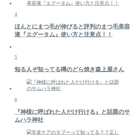
4
ほんとにまつ毛が伸びると評判のまつ毛美容
液『エグータム』使い方と注意点！！
5
知る人ぞ知ってる噂のどら焼き森上屋さん
6
『神様に呼ばれた人だけ行ける』と話題のサ
ムハラ神社