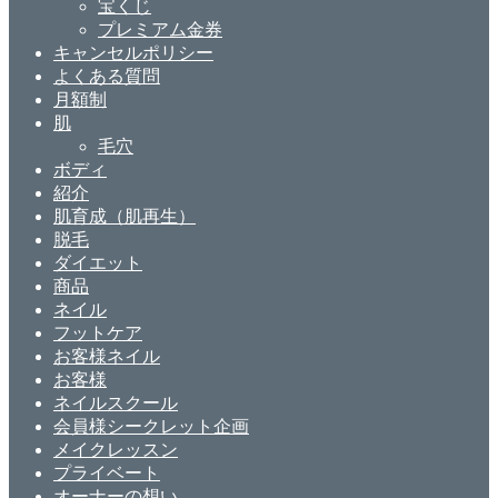
宝くじ
プレミアム金券
キャンセルポリシー
よくある質問
月額制
肌
毛穴
ボディ
紹介
肌育成（肌再生）
脱毛
ダイエット
商品
ネイル
フットケア
お客様ネイル
お客様
ネイルスクール
会員様シークレット企画
メイクレッスン
プライベート
オーナーの想い