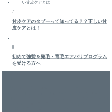
7
甘皮ケアのタブーって知ってる？？正しい甘
皮ケアとは！
8
初めて強髪＆発毛・育毛エアバリプログラム
を受ける方へ
美容専門店
WISH&Vivant
香川県丸亀市にあるSalon de WISHネイルサロンVivantです。
延べ！4,107名様ご来店。 地域の皆さまに愛されSalon de
WISHは15年、ネイルサロンVivantは7年になります。 無添加
化粧品のDr.Recellとアクアヴィーナスの正規取り扱い店でお
肌のお悩みも数々改善されたお客様もいます。 ネイルサロ