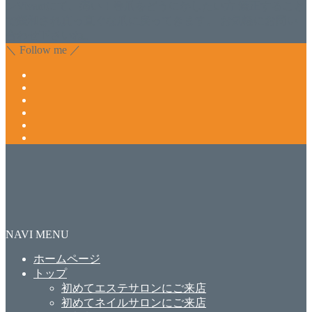
ンVivantにて、痛い！巻爪をどうにかしたい方 矯正すること
で緩和され真っ直ぐな爪に戻ってきます。 お気軽にお問い
合わせ下さいね。
＼ Follow me ／
NAVI MENU
ホームページ
トップ
初めてエステサロンにご来店
初めてネイルサロンにご来店