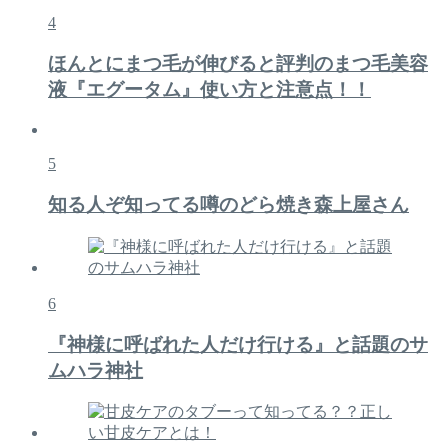
4
ほんとにまつ毛が伸びると評判のまつ毛美容
液『エグータム』使い方と注意点！！
5
知る人ぞ知ってる噂のどら焼き森上屋さん
6
『神様に呼ばれた人だけ行ける』と話題のサ
ムハラ神社