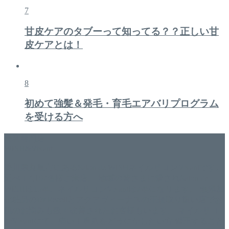
7
甘皮ケアのタブーって知ってる？？正しい甘
皮ケアとは！
8
初めて強髪＆発毛・育毛エアバリプログラム
を受ける方へ
美容専門店
WISH&Vivant
香川県丸亀市にあるSalon de WISHネイルサロンVivantです。
延べ！4,107名様ご来店。 地域の皆さまに愛されSalon de
WISHは15年、ネイルサロンVivantは7年になります。 無添加
化粧品のDr.Recellとアクアヴィーナスの正規取り扱い店でお
肌のお悩みも数々改善されたお客様もいます。 ネイルサロ
ンVivantにて、痛い！巻爪をどうにかしたい方 矯正すること