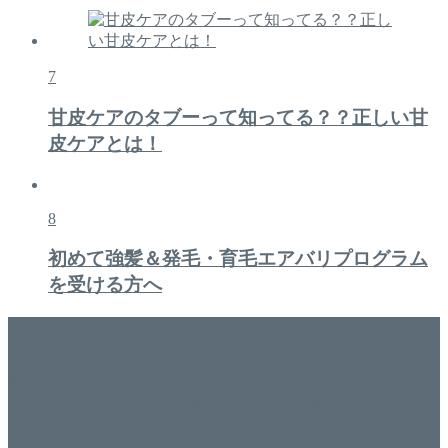
7
甘皮ケアのタブーって知ってる？？正しい甘
皮ケアとは！
8
初めて強髪＆発毛・育毛エアバリプログラム
を受ける方へ
美容専門店
WISH&Vivant
香川県丸亀市にあるSalon de WISHネイルサロンVivantです。
延べ！4,107名様ご来店。 地域の皆さまに愛されSalon de
WISHは15年、ネイルサロンVivantは7年になります。 無添加
化粧品のDr.Recellとアクアヴィーナスの正規取り扱い店でお