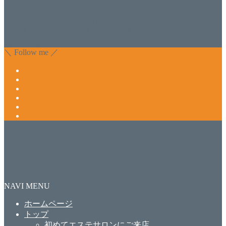
肌のお悩みも数々改善されたお客様もいます。 ネイルサロ
ンVivantにて、痛い！巻爪をどうにかしたい方 矯正すること
で緩和され真っ直ぐな爪に戻ってきます。 お気軽にお問い
合わせ下さいね。
＼ Follow me ／
NAVI MENU
ホームページ
トップ
初めてエステサロンにご来店