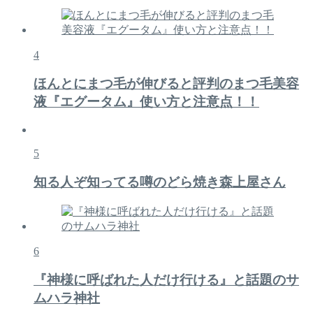
4
ほんとにまつ毛が伸びると評判のまつ毛美容
液『エグータム』使い方と注意点！！
5
知る人ぞ知ってる噂のどら焼き森上屋さん
6
『神様に呼ばれた人だけ行ける』と話題のサ
ムハラ神社