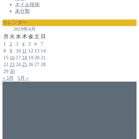
ネイル技術
未分類
カレンダー
2019年4月
月
火
水
木
金
土
日
1
2
3
4
5
6
7
8
9
10
11
12
13
14
15
16
17
18
19
20
21
22
23
24
25
26
27
28
29
30
« 3月
5月 »
アドバイザー
福井佐哉佳
香川県丸亀市でネイルスクール＆アドバイザー（コンサル）
をしております福井佐哉佳（フクイサヤカ）と申します。
自分でジェルネイルをしたい方・開業したい方にスクールも
行っております。 開業しているけれど、苦手な技術を習い
たい方もお気軽にお問い合わせ下さい。 また、集客でお困
りのサロン様に改善アドバイスも行っております。