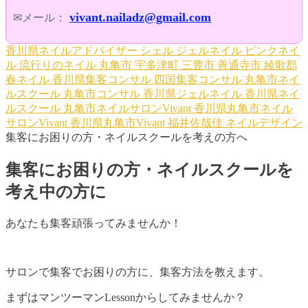
vivant.nailadz@gmail.com
✉メール：
香川県ネイルアドバイザー
シェル
ジェルネイル
ピンクネイ
ル
流行りのネイル
丸亀市
宇多津町
三豊市
善通寺市
綾歌郡
春ネイル
香川県集客コンサル
四国集客コンサル
丸亀市ネイ
ルスクール
丸亀市コンサル
香川県ジェルネイル
香川県ネイ
ルスクール
丸亀市ネイルサロンVivant
香川県丸亀市ネイル
サロンVivant
香川県丸亀市Vivant
福井佐哉佳
ネイルデザイン
集客にお困りの方・ネイルスクールを考えの方へ
集客にお困りの方・ネイルスクールを
考え中の方に
あなたも集客頑張ってみませんか！
サロンで集客でお困りの方に、集客方法を教えます。
まずはマンツーマンLessonからしてみませんか？