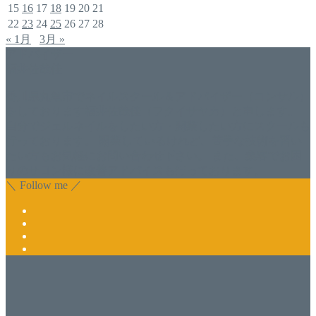
15
16
17
18
19
20
21
22
23
24
25
26
27
28
« 1月
3月 »
アドバイザー
福井佐哉佳
香川県丸亀市でネイルスクール＆アドバイザー（コンサル）
をしております福井佐哉佳（フクイサヤカ）と申します。
自分でジェルネイルをしたい方・開業したい方にスクールも
行っております。 開業しているけれど、苦手な技術を習い
たい方もお気軽にお問い合わせ下さい。 また、集客でお困
りのサロン様に改善アドバイスも行っております。
＼ Follow me ／