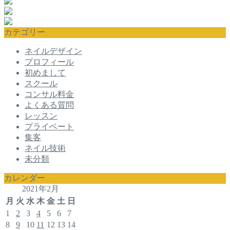
カテゴリー
ネイルデザイン
プロフィール
初めまして
スクール
コンサル料金
よくある質問
レッスン
プライベート
集客
ネイル技術
未分類
カレンダー
2021年2月
月
火
水
木
金
土
日
1
2
3
4
5
6
7
8
9
10
11
12
13
14