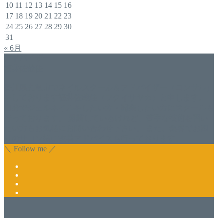
10
11
12
13
14
15
16
17
18
19
20
21
22
23
24
25
26
27
28
29
30
31
« 6月
アドバイザー
福井佐哉佳
香川県丸亀市でネイルスクール＆アドバイザー（コンサル）
をしております福井佐哉佳（フクイサヤカ）と申します。
自分でジェルネイルをしたい方・開業したい方にスクールも
行っております。 開業しているけれど、苦手な技術を習い
たい方もお気軽にお問い合わせ下さい。 また、集客でお困
りのサロン様に改善アドバイスも行っております。
＼ Follow me ／