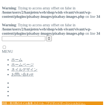
Warning
: Trying to access array offset on false in
/home/users/2/hanjoten/web/shop/wish-vivant/vivant/wp-
content/plugins/pixabay-images/pixabay-images.php
on line
34
Warning
: Trying to access array offset on false in
/home/users/2/hanjoten/web/shop/wish-vivant/vivant/wp-
content/plugins/pixabay-images/pixabay-images.php
on line
34
MENU
ホーム
ホームページ
ネイルデザイン
お問い合わせ
四国・香川県のネイル集客 スクール 『アドザバイザ―コンシェルジュ』