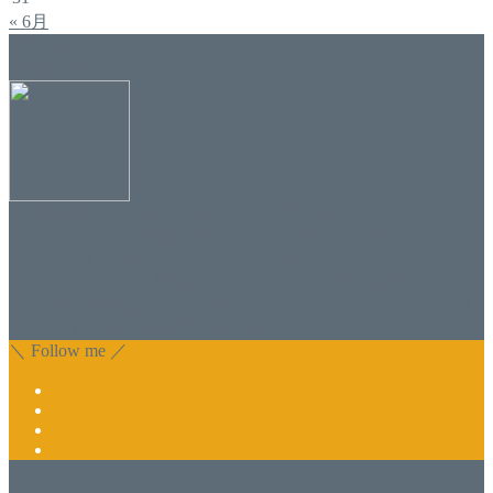
« 6月
アドバイザー
福井佐哉佳
香川県丸亀市でネイルスクール＆アドバイザー（コンサル）
をしております福井佐哉佳（フクイサヤカ）と申します。
自分でジェルネイルをしたい方・開業したい方にスクールも
行っております。 開業しているけれど、苦手な技術を習い
たい方もお気軽にお問い合わせ下さい。 また、集客でお困
りのサロン様に改善アドバイスも行っております。
＼ Follow me ／