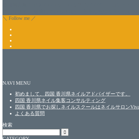
香川県丸亀市でネイルスクール＆アドバイザー（コンサル）
ております。 開業しているけれど、苦手な技術を習いたい方
＼ Follow me ／
NAVI MENU
初めまして、四国 香川県ネイルアドバイザーです。
四国 香川県ネイル集客コンサルティング
四国 香川県でお探しネイルスクールはネイルサロンViva
よくある質問
検索
CATEGORY