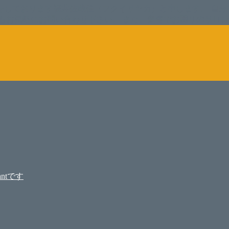
をしております福井佐哉佳（フクイサヤカ）と申します。 自分
もお気軽にお問い合わせ下さい。 また、集客でお困りのサロ
ntです