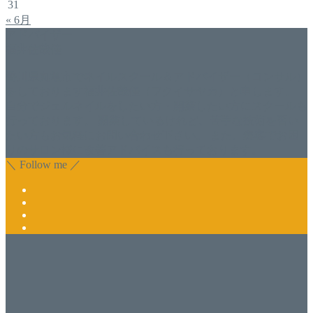
31
« 6月
アドバイザー
福井佐哉佳
香川県丸亀市でネイルスクール＆アドバイザー（コンサル）
をしております福井佐哉佳（フクイサヤカ）と申します。
自分でジェルネイルをしたい方・開業したい方にスクールも
行っております。 開業しているけれど、苦手な技術を習い
たい方もお気軽にお問い合わせ下さい。 また、集客でお困
りのサロン様に改善アドバイスも行っております。
＼ Follow me ／