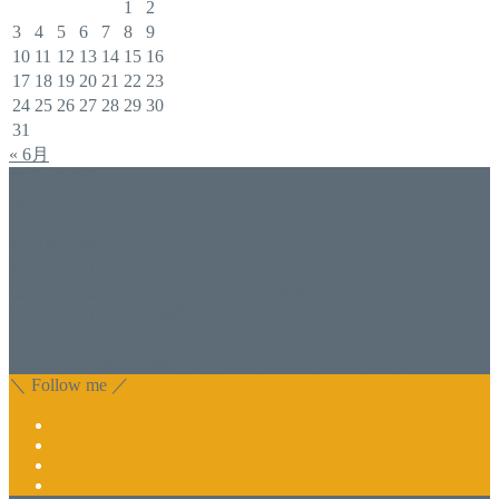
1
2
3
4
5
6
7
8
9
10
11
12
13
14
15
16
17
18
19
20
21
22
23
24
25
26
27
28
29
30
31
« 6月
アドバイザー
福井佐哉佳
香川県丸亀市でネイルスクール＆アドバイザー（コンサル）
をしております福井佐哉佳（フクイサヤカ）と申します。
自分でジェルネイルをしたい方・開業したい方にスクールも
行っております。 開業しているけれど、苦手な技術を習い
たい方もお気軽にお問い合わせ下さい。 また、集客でお困
りのサロン様に改善アドバイスも行っております。
＼ Follow me ／