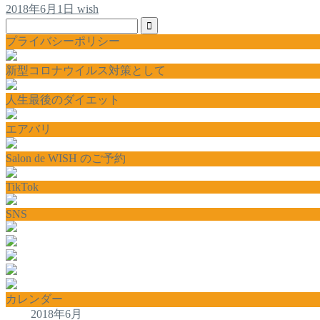
2018年6月1日
wish
プライバシーポリシー
新型コロナウイルス対策として
人生最後のダイエット
エアバリ
Salon de WISH のご予約
TikTok
SNS
カレンダー
2018年6月