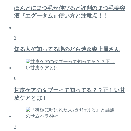
ほんとにまつ毛が伸びると評判のまつ毛美容
液『エグータム』使い方と注意点！！
5
知る人ぞ知ってる噂のどら焼き森上屋さん
6
甘皮ケアのタブーって知ってる？？正しい甘
皮ケアとは！
7