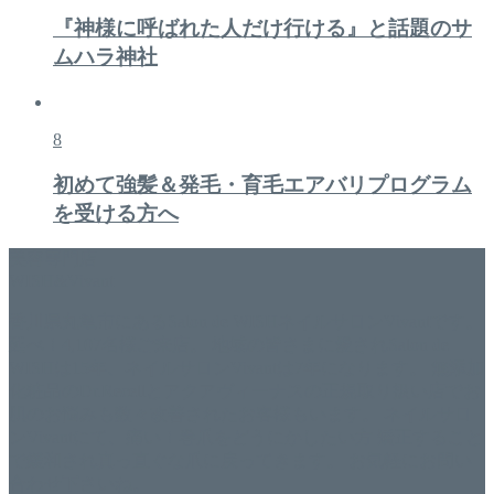
『神様に呼ばれた人だけ行ける』と話題のサ
ムハラ神社
8
初めて強髪＆発毛・育毛エアバリプログラム
を受ける方へ
美容専門店
WISH&Vivant
香川県丸亀市にあるSalon de WISHネイルサロンVivantです。
延べ！4,107名様ご来店。 地域の皆さまに愛されSalon de
WISHは15年、ネイルサロンVivantは7年になります。 無添加
化粧品のDr.Recellとアクアヴィーナスの正規取り扱い店でお
肌のお悩みも数々改善されたお客様もいます。 ネイルサロ
ンVivantにて、痛い！巻爪をどうにかしたい方 矯正すること
で緩和され真っ直ぐな爪に戻ってきます。 お気軽にお問い
合わせ下さいね。