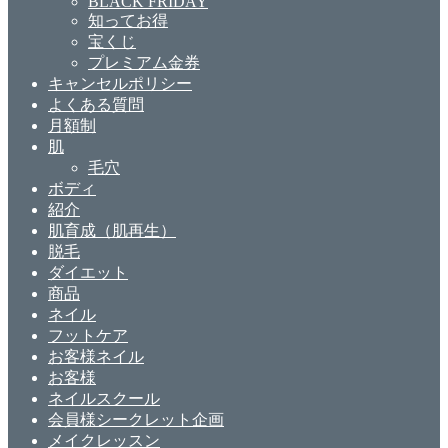
BLACK FRIDAY
知ってお得
宝くじ
プレミアム金券
キャンセルポリシー
よくある質問
月額制
肌
毛穴
ボディ
紹介
肌育成（肌再生）
脱毛
ダイエット
商品
ネイル
フットケア
お客様ネイル
お客様
ネイルスクール
会員様シークレット企画
メイクレッスン