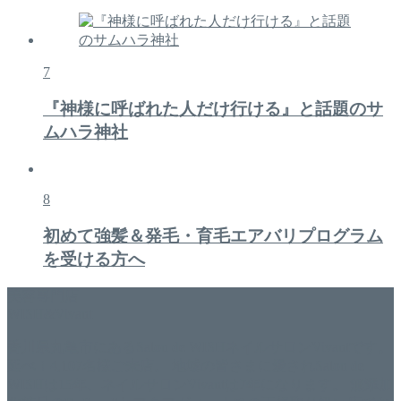
7
『神様に呼ばれた人だけ行ける』と話題のサ
ムハラ神社
8
初めて強髪＆発毛・育毛エアバリプログラム
を受ける方へ
美容専門店
WISH&Vivant
香川県丸亀市にあるSalon de WISHネイルサロンVivantです。
延べ！4,107名様ご来店。 地域の皆さまに愛されSalon de
WISHは15年、ネイルサロンVivantは7年になります。 無添加