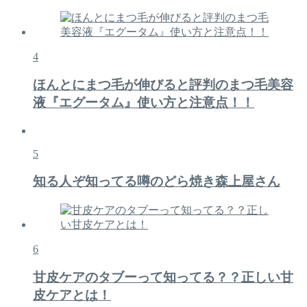
4
ほんとにまつ毛が伸びると評判のまつ毛美容
液『エグータム』使い方と注意点！！
5
知る人ぞ知ってる噂のどら焼き森上屋さん
6
甘皮ケアのタブーって知ってる？？正しい甘
皮ケアとは！