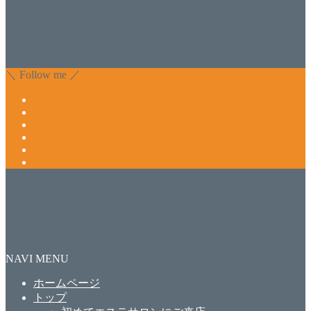
化粧品のDr.Recellとアクアヴィーナスの正規取り扱い店でお
肌のお悩みも数々改善されたお客様もいます。 ネイルサロ
ンVivantにて、痛い！巻爪をどうにかしたい方 矯正すること
で緩和され真っ直ぐな爪に戻ってきます。 お気軽にお問い
合わせ下さいね。
＼ Follow me ／
NAVI MENU
ホームページ
トップ