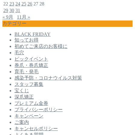
22
23
24
25
26
27
28
29
30
31
« 9月
11月 »
カテゴリー
BLACK FRIDAY
知ってお得
初めてご来店のお客様に
毛穴
ビックイベント
巻爪・巻爪矯正
育毛・発毛
感染予防・コロナウイルス対策
スタッフ募集
宝くじ
深爪矯正
プレミアム金券
プライバシーポリシー
キャンペーン
ご案内
キャンセルポリシー
よくある質問