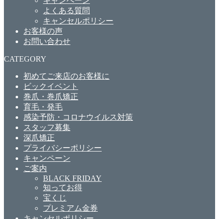
キャンペーン
よくある質問
キャンセルポリシー
お客様の声
お問い合わせ
CATEGORY
初めてご来店のお客様に
ビックイベント
巻爪・巻爪矯正
育毛・発毛
感染予防・コロナウイルス対策
スタッフ募集
深爪矯正
プライバシーポリシー
キャンペーン
ご案内
BLACK FRIDAY
知ってお得
宝くじ
プレミアム金券
キャンセルポリシー