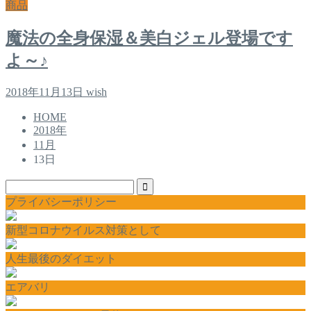
商品
魔法の全身保湿＆美白ジェル登場です
よ～♪
2018年11月13日
wish
HOME
2018年
11月
13日
プライバシーポリシー
新型コロナウイルス対策として
人生最後のダイエット
エアバリ