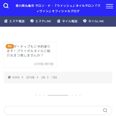
香川県丸亀市 サロン・ド・『ウイッシュ』ネイルサロン『ヴ
ィヴァン』オフィシャルブログ
エステ電話
エステLINE
ネイル電話
ネイルLINE
オーダーチップもご予約承り
商品
ます！ブライダルネイルご紹
介＆まつ育しませんか？
2019年2月13日
HOME
2019年
2月
13日