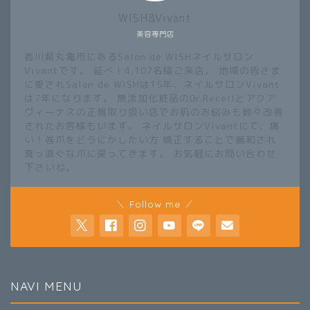
WISH&Vivant
美容専門店
香川県丸亀市にあるSalon de WISHネイルサロン
Vivantです。 延べ！4,107名様ご来店。 地域の皆さま
に愛されSalon de WISHは15年、ネイルサロンVivant
は7年になります。 無添加化粧品のDr.Recellとアクア
ヴィーナスの正規取り扱い店でお肌のお悩みも数々改善
されたお客様もいます。 ネイルサロンVivantにて、痛
い！巻爪をどうにかしたい方 矯正することで緩和され
真っ直ぐな爪に戻ってきます。 お気軽にお問い合わせ
下さいね。
＼ Follow me ／
NAVI MENU