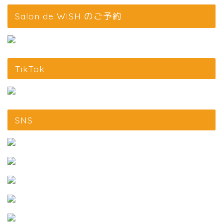
Salon de WISH のご予約
TikTok
SNS