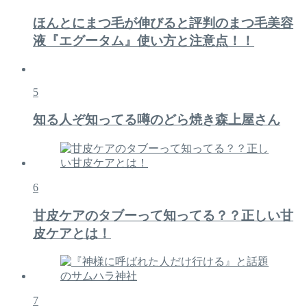
ほんとにまつ毛が伸びると評判のまつ毛美容
液『エグータム』使い方と注意点！！
5
知る人ぞ知ってる噂のどら焼き森上屋さん
6
甘皮ケアのタブーって知ってる？？正しい甘
皮ケアとは！
7