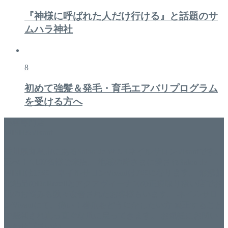
『神様に呼ばれた人だけ行ける』と話題のサ
ムハラ神社
8
初めて強髪＆発毛・育毛エアバリプログラム
を受ける方へ
美容専門店
WISH&Vivant
香川県丸亀市にあるSalon de WISHネイルサロンVivantです。
延べ！4,107名様ご来店。 地域の皆さまに愛されSalon de
WISHは15年、ネイルサロンVivantは7年になります。 無添加
化粧品のDr.Recellとアクアヴィーナスの正規取り扱い店でお
肌のお悩みも数々改善されたお客様もいます。 ネイルサロ
ンVivantにて、痛い！巻爪をどうにかしたい方 矯正すること
で緩和され真っ直ぐな爪に戻ってきます。 お気軽にお問い
合わせ下さいね。