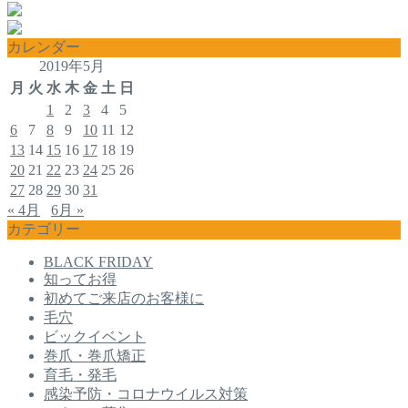
カレンダー
2019年5月
月
火
水
木
金
土
日
1
2
3
4
5
6
7
8
9
10
11
12
13
14
15
16
17
18
19
20
21
22
23
24
25
26
27
28
29
30
31
« 4月
6月 »
カテゴリー
BLACK FRIDAY
知ってお得
初めてご来店のお客様に
毛穴
ビックイベント
巻爪・巻爪矯正
育毛・発毛
感染予防・コロナウイルス対策