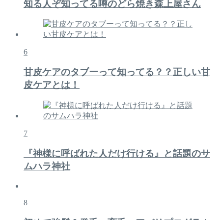
知る人ぞ知ってる噂のどら焼き森上屋さん
6
甘皮ケアのタブーって知ってる？？正しい甘
皮ケアとは！
7
『神様に呼ばれた人だけ行ける』と話題のサ
ムハラ神社
8