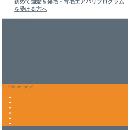
初めて強髪＆発毛・育毛エアバリプログラム
を受ける方へ
美容専門店
WISH&Vivant
香川県丸亀市にあるSalon de WISHネイルサロンVivantです。
延べ！4,107名様ご来店。 地域の皆さまに愛されSalon de
WISHは15年、ネイルサロンVivantは7年になります。 無添加
化粧品のDr.Recellとアクアヴィーナスの正規取り扱い店でお
肌のお悩みも数々改善されたお客様もいます。 ネイルサロ
ンVivantにて、痛い！巻爪をどうにかしたい方 矯正すること
で緩和され真っ直ぐな爪に戻ってきます。 お気軽にお問い
合わせ下さいね。
＼ Follow me ／