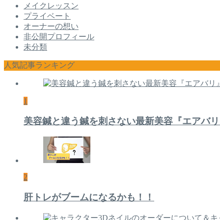
メイクレッスン
プライベート
オーナーの想い
非公開プロフィール
未分類
人気記事ランキング
1
美容鍼と違う鍼を刺さない最新美容『エアバリ
2
肝トレがブームになるかも！！