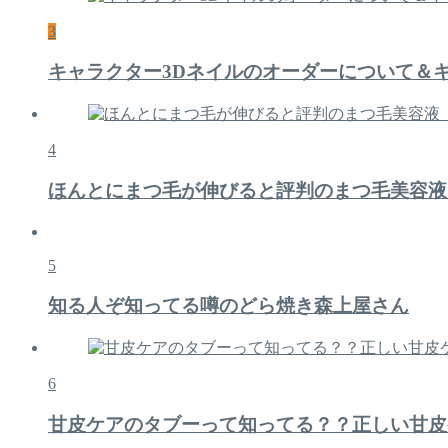
3
キャラクター3Dネイルのオーダーについて＆
4
ほんとにまつ毛が伸びると評判のまつ毛美容液
5
知る人ぞ知ってる噂のどら焼き森上屋さん
6
甘皮ケアのタブーって知ってる？？正しい甘皮