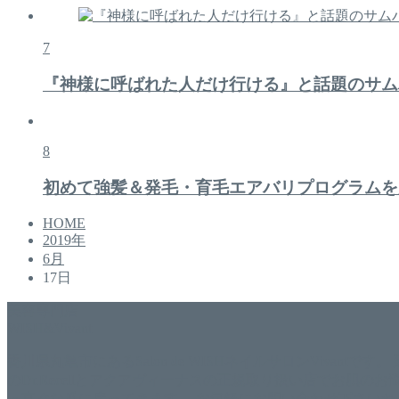
7
『神様に呼ばれた人だけ行ける』と話題のサム
8
初めて強髪＆発毛・育毛エアバリプログラムを
HOME
2019年
6月
17日
美容専門店
WISH&Vivant
香川県丸亀市にあるSalon de WISHネイルサロンVivantです
のDr.Recellとアクアヴィーナスの正規取り扱い店でお肌
っ直ぐな爪に戻ってきます。 お気軽にお問い合わせ下さいね