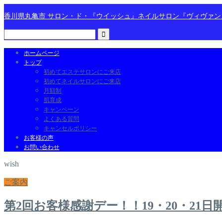
香川県丸亀市 サロン・ド・『ウイッシュ』ネイルサロン『ヴィヴァ
ホームページ
トップ
初めてエステサロンにご来店
初めてネイルサロンにご来店
月額制
肌育成
キャンペーン
よくある質問
キャンセルポリシー
お客様の声
お問い合わせ
wish
ご案内
第2回お客様感謝デー！！19・20・21