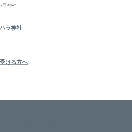
ハラ神社
受ける方へ
。 延べ！4,107名様ご来店。 地域の皆さまに愛されSalon de W
のお悩みも数々改善されたお客様もいます。 ネイルサロンVivan
。