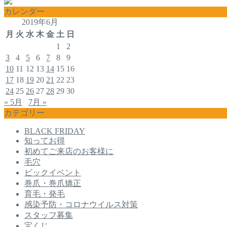
カレンダー
2019年6月
月
火
水
木
金
土
日
1
2
3
4
5
6
7
8
9
10
11
12
13
14
15
16
17
18
19
20
21
22
23
24
25
26
27
28
29
30
« 5月
7月 »
カテゴリー
BLACK FRIDAY
知ってお得
初めてご来店のお客様に
毛穴
ビックイベント
巻爪・巻爪矯正
育毛・発毛
感染予防・コロナウイルス対策
スタッフ募集
宝くじ