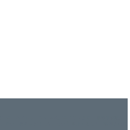
ISHは15年、ネイルサロンVivantは7年になります。 無添加化粧品
tにて、痛い！巻爪をどうにかしたい方 矯正することで緩和され真