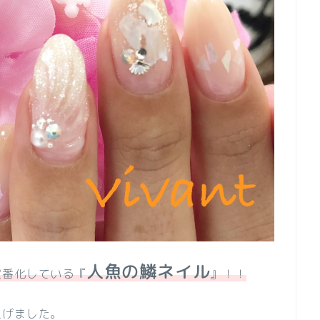
人魚の鱗ネイル
定番化している『
』！！
上げました。