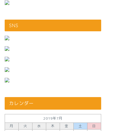
SNS
カレンダー
2019年7月
月
火
水
木
金
土
日