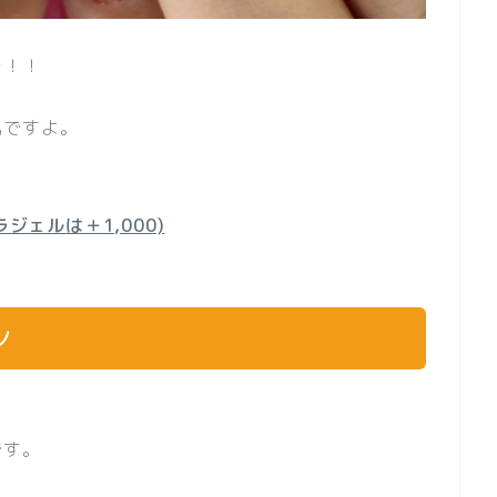
チ！！
気ですよ。
ジェルは＋1,000)
ン
です。