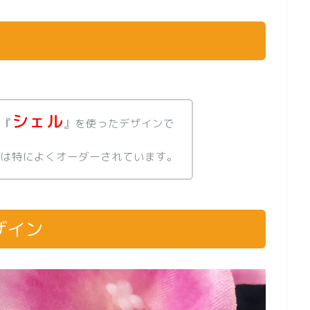
シェル
は『
』を使ったデザインで
年は特によくオーダーされています。
ザイン