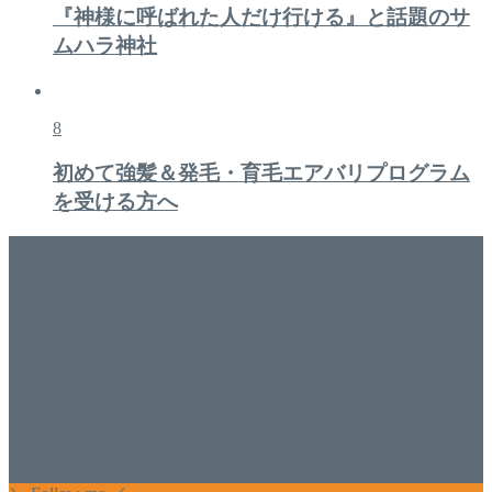
『神様に呼ばれた人だけ行ける』と話題のサ
ムハラ神社
8
初めて強髪＆発毛・育毛エアバリプログラム
を受ける方へ
美容専門店
WISH&Vivant
香川県丸亀市にあるSalon de WISHネイルサロンVivantです。
延べ！4,107名様ご来店。 地域の皆さまに愛されSalon de
WISHは15年、ネイルサロンVivantは7年になります。 無添加
化粧品のDr.Recellとアクアヴィーナスの正規取り扱い店でお
肌のお悩みも数々改善されたお客様もいます。 ネイルサロ
ンVivantにて、痛い！巻爪をどうにかしたい方 矯正すること
で緩和され真っ直ぐな爪に戻ってきます。 お気軽にお問い
合わせ下さいね。