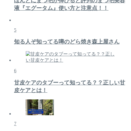
ほんとにまつ毛が伸びると評判のまつ毛美容
液『エグータム』使い方と注意点！！
5
知る人ぞ知ってる噂のどら焼き森上屋さん
6
甘皮ケアのタブーって知ってる？？正しい甘
皮ケアとは！
7