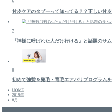
6
甘皮ケアのタブーって知ってる？？正しい甘皮
7
『神様に呼ばれた人だけ行ける』と話題のサム
8
初めて強髪＆発毛・育毛エアバリプログラムを
HOME
2019年
8月
美容専門店