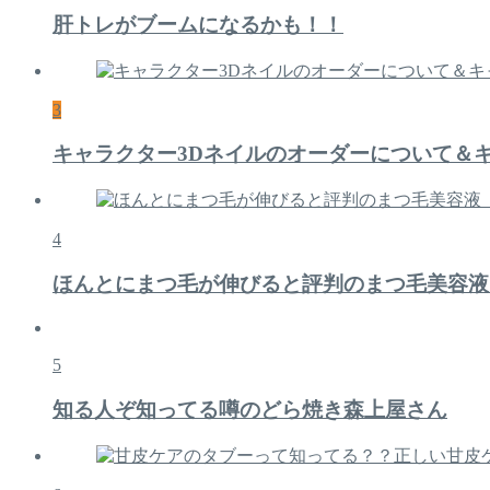
肝トレがブームになるかも！！
3
キャラクター3Dネイルのオーダーについて＆
4
ほんとにまつ毛が伸びると評判のまつ毛美容液
5
知る人ぞ知ってる噂のどら焼き森上屋さん