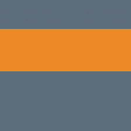
。 延べ！4,107名様ご来店。 地域の皆さまに愛されSalon de W
のお悩みも数々改善されたお客様もいます。 ネイルサロンVivan
。