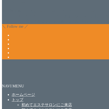
WISH&Vivant
香川県丸亀市にあるSalon de WISHネイルサロンVivantです
のDr.Recellとアクアヴィーナスの正規取り扱い店でお肌
っ直ぐな爪に戻ってきます。 お気軽にお問い合わせ下さいね
＼ Follow me ／
NAVI MENU
ホームページ
トップ
初めてエステサロンにご来店