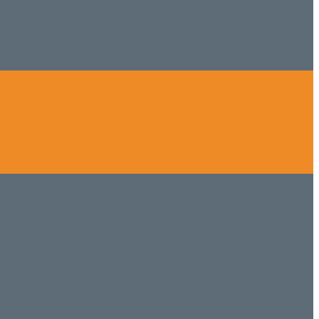
ISHは15年、ネイルサロンVivantは7年になります。 無添加化粧品
tにて、痛い！巻爪をどうにかしたい方 矯正することで緩和され真