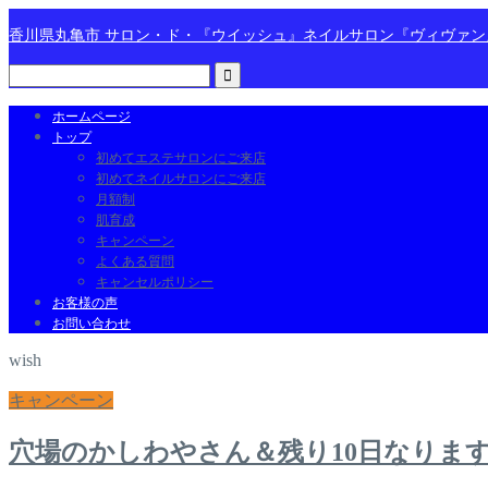
香川県丸亀市 サロン・ド・『ウイッシュ』ネイルサロン『ヴィヴァ
ホームページ
トップ
初めてエステサロンにご来店
初めてネイルサロンにご来店
月額制
肌育成
キャンペーン
よくある質問
キャンセルポリシー
お客様の声
お問い合わせ
wish
キャンペーン
穴場のかしわやさん＆残り10日なりま