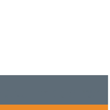
ISHは15年、ネイルサロンVivantは7年になります。 無添加化粧品
tにて、痛い！巻爪をどうにかしたい方 矯正することで緩和され真