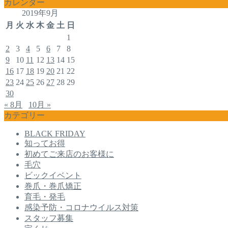
カレンダー
2019年9月
月
火
水
木
金
土
日
1
2
3
4
5
6
7
8
9
10
11
12
13
14
15
16
17
18
19
20
21
22
23
24
25
26
27
28
29
30
« 8月
10月 »
カテゴリー
BLACK FRIDAY
知ってお得
初めてご来店のお客様に
毛穴
ビックイベント
巻爪・巻爪矯正
育毛・発毛
感染予防・コロナウイルス対策
スタッフ募集