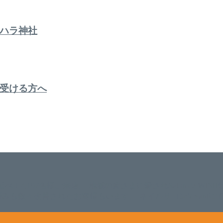
ハラ神社
受ける方へ
。 延べ！4,107名様ご来店。 地域の皆さまに愛されSalon de W
のお悩みも数々改善されたお客様もいます。 ネイルサロンVivan
。