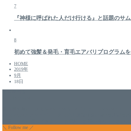
7
『神様に呼ばれた人だけ行ける』と話題のサム
8
初めて強髪＆発毛・育毛エアバリプログラムを
HOME
2019年
9月
18日
美容専門店
WISH&Vivant
香川県丸亀市にあるSalon de WISHネイルサロンVivantです
のDr.Recellとアクアヴィーナスの正規取り扱い店でお肌
っ直ぐな爪に戻ってきます。 お気軽にお問い合わせ下さいね
＼ Follow me ／