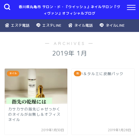
香川県丸亀市 サロン・ド・『ウイッシュ』ネイルサロン『ヴ
ィヴァン』オフィシャルブログ
エステ電話
エステLINE
ネイル電話
ネイルLINE
― ARCHIVES ―
2019年 1月
潤い＆タルミに炭酸パック
ネイル
肌
カサカサの指先じゃせっかく
のネイルが台無し＆オフィス
ネイル
2019年1月30日
2019年1月28日