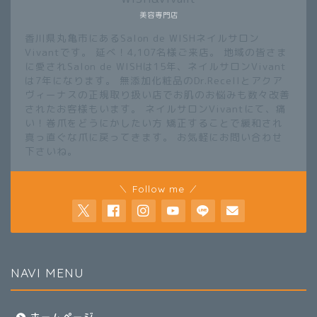
美容専門店
香川県丸亀市にあるSalon de WISHネイルサロン
Vivantです。 延べ！4,107名様ご来店。 地域の皆さま
に愛されSalon de WISHは15年、ネイルサロンVivant
は7年になります。 無添加化粧品のDr.Recellとアクア
ヴィーナスの正規取り扱い店でお肌のお悩みも数々改善
されたお客様もいます。 ネイルサロンVivantにて、痛
い！巻爪をどうにかしたい方 矯正することで緩和され
真っ直ぐな爪に戻ってきます。 お気軽にお問い合わせ
下さいね。
＼ Follow me ／
NAVI MENU
ホームページ