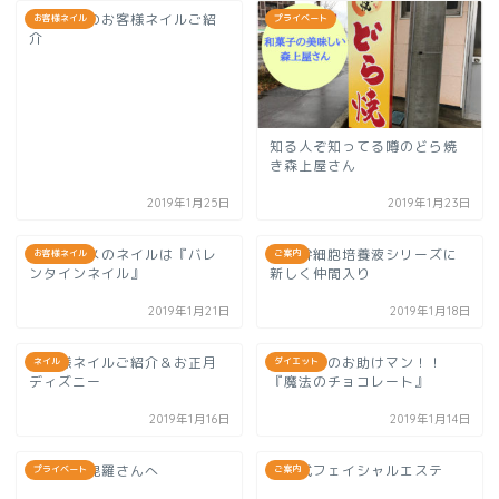
個性色々のお客様ネイルご紹
お客様ネイル
プライベート
介
知る人ぞ知ってる噂のどら焼
き森上屋さん
2019年1月25日
2019年1月23日
今オススメのネイルは『バレ
ヒト幹細胞培養液シリーズに
お客様ネイル
ご案内
ンタインネイル』
新しく仲間入り
2019年1月21日
2019年1月18日
お客様ネイルご紹介＆お正月
正月太りのお助けマン！！
ネイル
ダイエット
ディズニー
『魔法のチョコレート』
2019年1月16日
2019年1月14日
初詣は金毘羅さんへ
成人式フェイシャルエステ
プライベート
ご案内