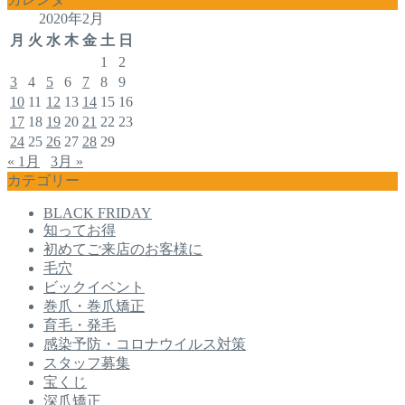
2020年2月
月
火
水
木
金
土
日
1
2
3
4
5
6
7
8
9
10
11
12
13
14
15
16
17
18
19
20
21
22
23
24
25
26
27
28
29
« 1月
3月 »
カテゴリー
BLACK FRIDAY
知ってお得
初めてご来店のお客様に
毛穴
ビックイベント
巻爪・巻爪矯正
育毛・発毛
感染予防・コロナウイルス対策
スタッフ募集
宝くじ
深爪矯正