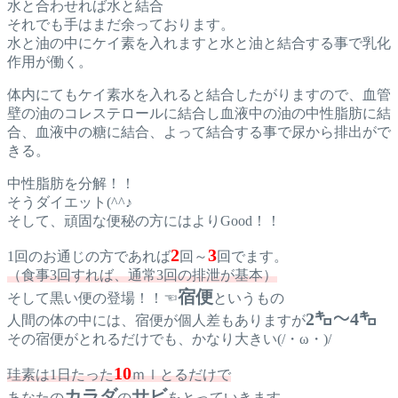
水と合わせれば水と結合
それでも手はまだ余っております。
水と油の中にケイ素を入れますと水と油と結合する事で乳化
作用が働く。
体内にてもケイ素水を入れると結合したがりますので、血管
壁の油のコレステロールに結合し血液中の油の中性脂肪に結
合、血液中の糖に結合、よって結合する事で尿から排出がで
きる。
中性脂肪を分解！！
そうダイエット(^^♪
そして、頑固な便秘の方にはよりGood！！
2
3
1回のお通じの方であれば
回～
回でます。
（食事3回すれば、通常3回の排泄が基本）
宿便
そして黒い便の登場！！☜
というもの
2㌔～4㌔
人間の体の中には、宿便が個人差もありますが
その宿便がとれるだけでも、かなり大きい(/・ω・)/
10
珪素は1日たった
ｍｌとるだけで
カラダ
サビ
あなたの
の
をとっていきます。