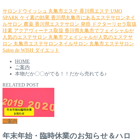
サロンドウイッシュ
丸亀市エステ
香川県エステ
UMO
SPARK
ケイ素の効果
香川県丸亀市にあるエステサロンネイ
ルサロン
農薬
香川県エステサロン
発癌
ドクターリセラ取扱
珪素
アクアヴィーナス取扱
香川県丸亀市でフェイシャルが
人気のエステサロン
丸亀市フェイシャルが人気のエステサ
ロン
丸亀市エステサロンネイルサロン
丸亀市エステサロン
Salon de WISH
ダイエット
HOME
ご案内
本物だか〇〇がでる！！だから売れてる♪
RELATED POST
ご案内
年末年始・臨時休業のお知らせ＆ハロ