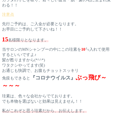
わる！！
先行ご予約は、ご入金が必要となります。
お早目にご予約して下さいね！！
15
名様限りとなります。
当サロンのMNシャンプーの中にこの珪素を
10
㍉入れて使用
するといいですよ♪
髪が甦りますから(*^^*)
ワタクシやってます(笑)
お通じも快調で、お腹もチョットスッキリ
ぶっ飛び～
『コロナウイルス』
免疫もできると
～～～
珪素は、色々な会社からでております。
でも本物を選ばないと効果は見えません！！
私がこれぞと思う珪素だから、お伝えします。