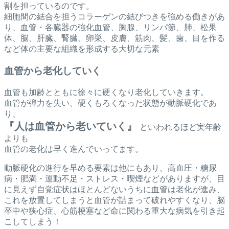
割を担っているのです。
細胞間の結合を担うコラーゲンの結びつきを強める働きがあ
り、血管・各臓器の強化血管、胸腺、リンパ節、肺、松果
体、脳、肝臓、腎臓、卵巣、皮膚、筋肉、髪、歯、目を作る
など体の主要な組織を形成する大切な元素
血管から老化していく
血管も加齢とともに徐々に硬くなり老化していきます。
血管が弾力を失い、硬くもろくなった状態が動脈硬化であ
り、
『人は血管から老いていく』
といわれるほど実年齢
よりも
血管の老化は早く進んでいってます。
動脈硬化の進行を早める要素は他にもあり、高血圧・糖尿
病・肥満・運動不足・ストレス・喫煙などがありますが、目
に見えず自覚症状はほとんどないうちに血管は老化が進み、
これを放置してしまうと血管が詰まって破れやすくなり、脳
卒中や狭心症、心筋梗塞など命に関わる重大な病気を引き起
こしてしまう！