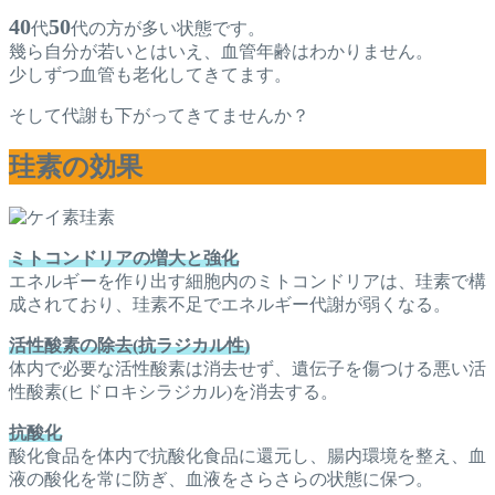
40
50
代
代の方が多い状態です。
幾ら自分が若いとはいえ、血管年齢はわかりません。
少しずつ血管も老化してきてます。
そして代謝も下がってきてませんか？
珪素の効果
珪素
ミトコンドリアの増大と強化
エネルギーを作り出す細胞内のミトコンドリアは、珪素で構
成されており、珪素不足でエネルギー代謝が弱くなる。
活性酸素の除去(抗ラジカル性)
体内で必要な活性酸素は消去せず、遺伝子を傷つける悪い活
性酸素(ヒドロキシラジカル)を消去する。
抗酸化
酸化食品を体内で抗酸化食品に還元し、腸内環境を整え、血
液の酸化を常に防ぎ、血液をさらさらの状態に保つ。