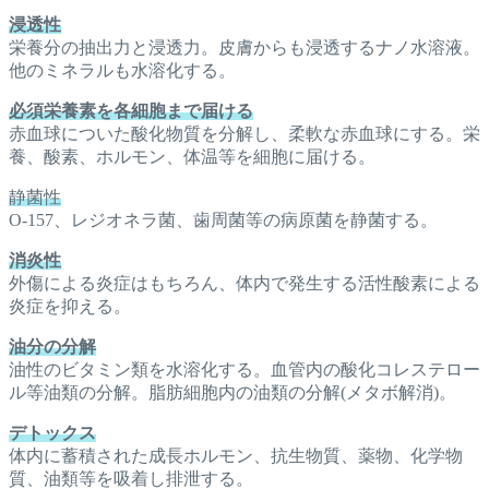
浸透性
栄養分の抽出力と浸透力。皮膚からも浸透するナノ水溶液。
他のミネラルも水溶化する。
必須栄養素を各細胞まで届ける
赤血球についた酸化物質を分解し、柔軟な赤血球にする。栄
養、酸素、ホルモン、体温等を細胞に届ける。
静菌性
O‐157、レジオネラ菌、歯周菌等の病原菌を静菌する。
消炎性
外傷による炎症はもちろん、体内で発生する活性酸素による
炎症を抑える。
油分の分解
油性のビタミン類を水溶化する。血管内の酸化コレステロー
ル等油類の分解。脂肪細胞内の油類の分解(メタボ解消)。
デトックス
体内に蓄積された成長ホルモン、抗生物質、薬物、化学物
質、油類等を吸着し排泄する。