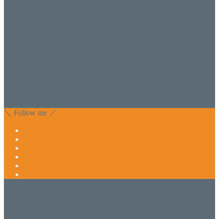
美容専門店
WISH&Vivant
香川県丸亀市にあるSalon de WISHネイルサロンVivantです。
延べ！4,107名様ご来店。 地域の皆さまに愛されSalon de
WISHは15年、ネイルサロンVivantは7年になります。 無添加
化粧品のDr.Recellとアクアヴィーナスの正規取り扱い店でお
肌のお悩みも数々改善されたお客様もいます。 ネイルサロ
ンVivantにて、痛い！巻爪をどうにかしたい方 矯正すること
で緩和され真っ直ぐな爪に戻ってきます。 お気軽にお問い
合わせ下さいね。
＼ Follow me ／