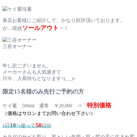
珪素
来店お客様にご紹介して、かなり好評頂いております。
ソールアウト
が…現状
！！
三谷オーナー
申し訳ございません。
メーカーさんも人気過ぎて
只今、入荷待ちとなります<(_ _)>
限定15名様のみ先行ご予約の方
特別価格
ケイ素 500ml 通常 ￥20,000 ⇒
（価格はサロンまでお問い合わせ下さい）
10
50
1日
㍉使って
日分
カラダのサビを取り、若々しい血管・肌・髪の毛に生まれ変