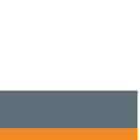
ISHは15年、ネイルサロンVivantは7年になります。 無添加化粧品
tにて、痛い！巻爪をどうにかしたい方 矯正することで緩和され真