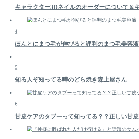
キャラクター3Dネイルのオーダーについて＆
4
ほんとにまつ毛が伸びると評判のまつ毛美容液
5
知る人ぞ知ってる噂のどら焼き森上屋さん
6
甘皮ケアのタブーって知ってる？？正しい甘皮