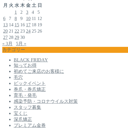
月
火
水
木
金
土
日
1
2
3
4
5
6
7
8
9
10
11
12
13
14
15
16
17
18
19
20
21
22
23
24
25
26
27
28
29
30
« 3月
5月 »
カテゴリー
BLACK FRIDAY
知ってお得
初めてご来店のお客様に
毛穴
ビックイベント
巻爪・巻爪矯正
育毛・発毛
感染予防・コロナウイルス対策
スタッフ募集
宝くじ
深爪矯正
プレミアム金券