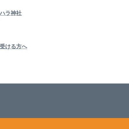
ハラ神社
受ける方へ
。 延べ！4,107名様ご来店。 地域の皆さまに愛されSalon de W
のお悩みも数々改善されたお客様もいます。 ネイルサロンVivan
。