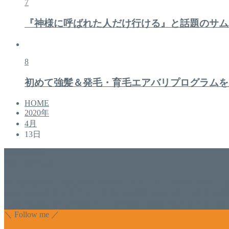
7
『神様に呼ばれた人だけ行ける』と話題のサム
8
初めて強髪＆発毛・育毛エアバリプログラムを
HOME
2020年
4月
13日
美容専門店
WISH&Vivant
香川県丸亀市にあるSalon de WISHネイルサロンVivantです
のDr.Recellとアクアヴィーナスの正規取り扱い店でお肌
っ直ぐな爪に戻ってきます。 お気軽にお問い合わせ下さいね
＼ Follow me ／