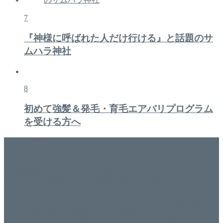
7
『神様に呼ばれた人だけ行ける』と話題のサ
ムハラ神社
8
初めて強髪＆発毛・育毛エアバリプログラム
を受ける方へ
美容専門店
WISH&Vivant
香川県丸亀市にあるSalon de WISHネイルサロンVivantです。
延べ！4,107名様ご来店。 地域の皆さまに愛されSalon de
WISHは15年、ネイルサロンVivantは7年になります。 無添加
化粧品のDr.Recellとアクアヴィーナスの正規取り扱い店でお
肌のお悩みも数々改善されたお客様もいます。 ネイルサロ
ンVivantにて、痛い！巻爪をどうにかしたい方 矯正すること