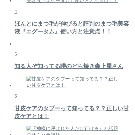
4
ほんとにまつ毛が伸びると評判のまつ毛美容
液『エグータム』使い方と注意点！！
5
知る人ぞ知ってる噂のどら焼き森上屋さん
6
甘皮ケアのタブーって知ってる？？正しい甘
皮ケアとは！