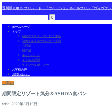
香川県丸亀市 サロン・ド・『ウイッシュ』ネイルサロン『ヴィヴァ
ホームページ
トップ
初めてエステサロンにご来店
初めてネイルサロンにご来店
月額制
肌育成
キャンペーン
よくある質問
キャンセルポリシー
お客様の声
お問い合わせ
ご案内
期間限定リゾート気分＆ASHIYA食パン
wish
2020年8月10日