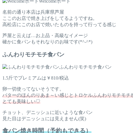
Welcomeボード
名前の通り本店は兵庫県芦屋
ここのお店で焼き上げをしてるようですね。
高松店にこのお店で焼いたものを持って行ってる感じ
芦屋と云えば…お上品・高級なイメージ
確かに食パンもそれなりのお味です(*^-^*)
ふんわりモチモチ食パン
ふんわりモチモチ食パン
1.5斤でプレミアムは￥810/税込
卵一切使ってないそうです。
バターのほんのりあま～い感じとトロケルふんわりモチモチ
とても美味しい♡
チョット、デニッシュに近いような食パン
見た目はデニッシュには見えません(笑)
食パン焼き時間（予約もできる）