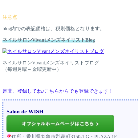
blog内での表記価格は、税別価格となります。
ネイルサロンVivantメンズネイリストBlog
ネイルサロンVivantメンズネイリストブログ
（毎週月曜～金曜更新中）
是非、登録してね♪こちらからでも登録できます！
Salon de WISH
住所：香川県丸亀市郡家町3150-1 G・PLAZA 1F