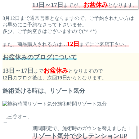
13日～17日
お盆休み
までが、
となります。
8月12日まで通常営業となりますので、ご予約されたい方は
お早めにご予約なさって下さいませ。
多少、ご予約空きはございますので(*^-^*)
12日
また、商品購入される方は…
までにご来店下さい。
お盆休みのブログについて
13日～17日
お盆休み
まで
となりますので
12日
のブログ後は、次回
19日
からとなります。
施術受ける時は、リゾート気分
施術時間リゾート気分
期間限定で、施術時のガウンを替えました！！
リゾート気分で少しテンションUP