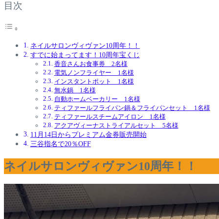
目次
ネイルサロンヴィヴァン10周年！！
すでに始まってます！10周年宝くじ
香音さんお食事券 2名様
電気ノンフライヤー 1名様
インスタントポット 1名様
無水鍋 1名様
自動ホームベーカリー 1名様
ティファールフライパン鍋＆フライパンセット 1名様
ティファールスチームアイロン 1名様
アクアヴィーナストライアルセット 5名様
11月14日からプレミアム金券販売開始
三谷指名で20％OFF
ネイルサロンヴィヴァン10周年！！