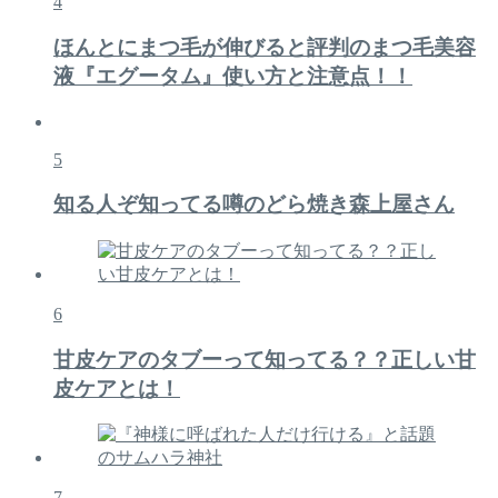
4
ほんとにまつ毛が伸びると評判のまつ毛美容
液『エグータム』使い方と注意点！！
5
知る人ぞ知ってる噂のどら焼き森上屋さん
6
甘皮ケアのタブーって知ってる？？正しい甘
皮ケアとは！
7