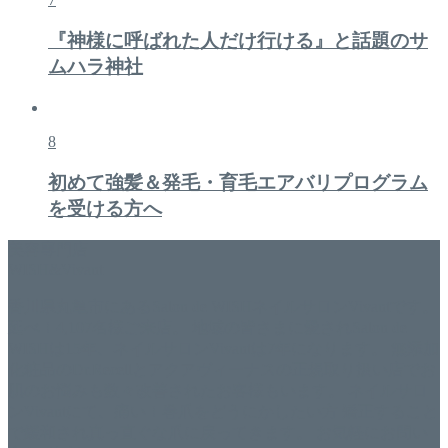
『神様に呼ばれた人だけ行ける』と話題のサ
ムハラ神社
8
初めて強髪＆発毛・育毛エアバリプログラム
を受ける方へ
美容専門店
WISH&Vivant
香川県丸亀市にあるSalon de WISHネイルサロンVivantです。
延べ！4,107名様ご来店。 地域の皆さまに愛されSalon de
WISHは15年、ネイルサロンVivantは7年になります。 無添加
化粧品のDr.Recellとアクアヴィーナスの正規取り扱い店でお
肌のお悩みも数々改善されたお客様もいます。 ネイルサロ
ンVivantにて、痛い！巻爪をどうにかしたい方 矯正すること
で緩和され真っ直ぐな爪に戻ってきます。 お気軽にお問い