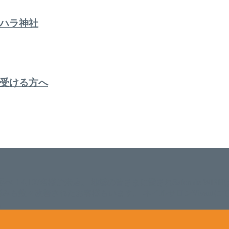
ハラ神社
受ける方へ
。 延べ！4,107名様ご来店。 地域の皆さまに愛されSalon de W
のお悩みも数々改善されたお客様もいます。 ネイルサロンVivan
。