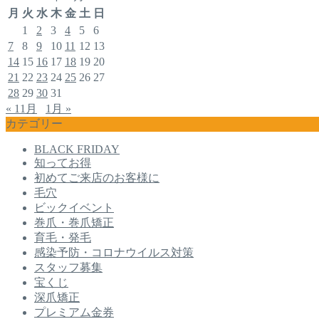
月
火
水
木
金
土
日
1
2
3
4
5
6
7
8
9
10
11
12
13
14
15
16
17
18
19
20
21
22
23
24
25
26
27
28
29
30
31
« 11月
1月 »
カテゴリー
BLACK FRIDAY
知ってお得
初めてご来店のお客様に
毛穴
ビックイベント
巻爪・巻爪矯正
育毛・発毛
感染予防・コロナウイルス対策
スタッフ募集
宝くじ
深爪矯正
プレミアム金券