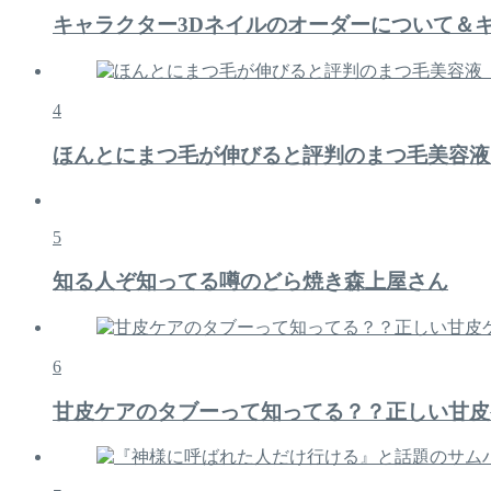
キャラクター3Dネイルのオーダーについて＆
4
ほんとにまつ毛が伸びると評判のまつ毛美容液
5
知る人ぞ知ってる噂のどら焼き森上屋さん
6
甘皮ケアのタブーって知ってる？？正しい甘皮