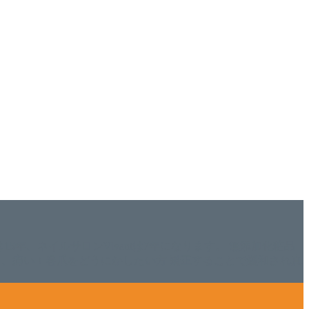
ISHは15年、ネイルサロンVivantは7年になります。 無添加化粧品
tにて、痛い！巻爪をどうにかしたい方 矯正することで緩和され真