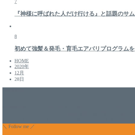
7
『神様に呼ばれた人だけ行ける』と話題のサム
8
初めて強髪＆発毛・育毛エアバリプログラムを
HOME
2020年
12月
28日
美容専門店
WISH&Vivant
香川県丸亀市にあるSalon de WISHネイルサロンVivantです
のDr.Recellとアクアヴィーナスの正規取り扱い店でお肌
っ直ぐな爪に戻ってきます。 お気軽にお問い合わせ下さいね
＼ Follow me ／