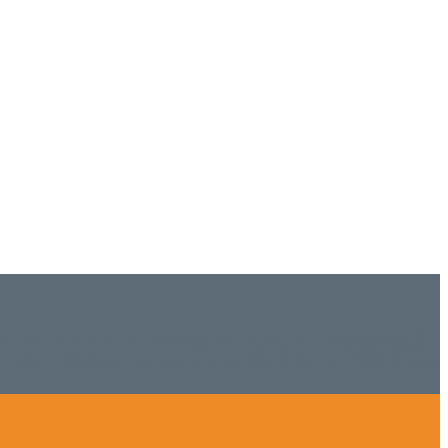
ISHは15年、ネイルサロンVivantは7年になります。 無添加化粧品
tにて、痛い！巻爪をどうにかしたい方 矯正することで緩和され真