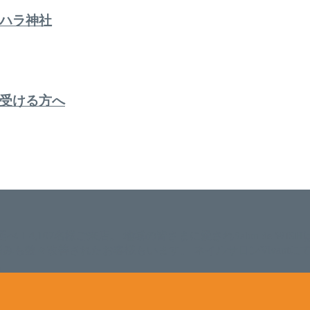
ハラ神社
受ける方へ
。 延べ！4,107名様ご来店。 地域の皆さまに愛されSalon de W
のお悩みも数々改善されたお客様もいます。 ネイルサロンVivan
。