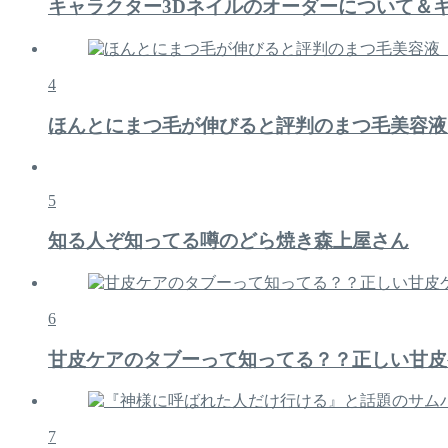
キャラクター3Dネイルのオーダーについて＆
4
ほんとにまつ毛が伸びると評判のまつ毛美容液
5
知る人ぞ知ってる噂のどら焼き森上屋さん
6
甘皮ケアのタブーって知ってる？？正しい甘皮
7