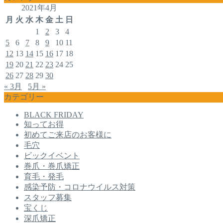
2021年4月
月
火
水
木
金
土
日
1
2
3
4
5
6
7
8
9
10
11
12
13
14
15
16
17
18
19
20
21
22
23
24
25
26
27
28
29
30
« 3月
5月 »
カテゴリー
BLACK FRIDAY
知ってお得
初めてご来店のお客様に
毛穴
ビックイベント
巻爪・巻爪矯正
育毛・発毛
感染予防・コロナウイルス対策
スタッフ募集
宝くじ
深爪矯正