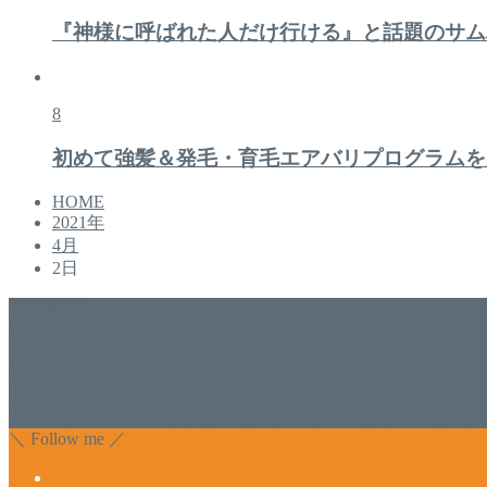
『神様に呼ばれた人だけ行ける』と話題のサム
8
初めて強髪＆発毛・育毛エアバリプログラムを
HOME
2021年
4月
2日
美容専門店
WISH&Vivant
香川県丸亀市にあるSalon de WISHネイルサロンVivantです
のDr.Recellとアクアヴィーナスの正規取り扱い店でお肌
っ直ぐな爪に戻ってきます。 お気軽にお問い合わせ下さいね
＼ Follow me ／