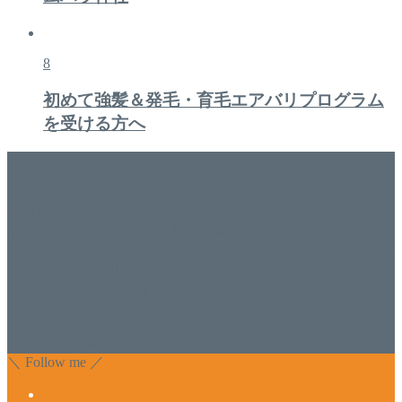
8
初めて強髪＆発毛・育毛エアバリプログラム
を受ける方へ
美容専門店
WISH&Vivant
香川県丸亀市にあるSalon de WISHネイルサロンVivantです。
延べ！4,107名様ご来店。 地域の皆さまに愛されSalon de
WISHは15年、ネイルサロンVivantは7年になります。 無添加
化粧品のDr.Recellとアクアヴィーナスの正規取り扱い店でお
肌のお悩みも数々改善されたお客様もいます。 ネイルサロ
ンVivantにて、痛い！巻爪をどうにかしたい方 矯正すること
で緩和され真っ直ぐな爪に戻ってきます。 お気軽にお問い
合わせ下さいね。
＼ Follow me ／