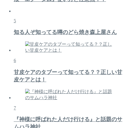
5
知る人ぞ知ってる噂のどら焼き森上屋さん
6
甘皮ケアのタブーって知ってる？？正しい甘
皮ケアとは！
7
『神様に呼ばれた人だけ行ける』と話題のサ
ムハラ神社