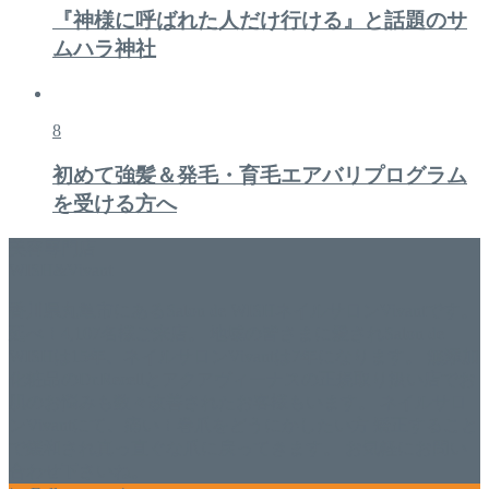
『神様に呼ばれた人だけ行ける』と話題のサ
ムハラ神社
8
初めて強髪＆発毛・育毛エアバリプログラム
を受ける方へ
美容専門店
WISH&Vivant
香川県丸亀市にあるSalon de WISHネイルサロンVivantです。
延べ！4,107名様ご来店。 地域の皆さまに愛されSalon de
WISHは15年、ネイルサロンVivantは7年になります。 無添加
化粧品のDr.Recellとアクアヴィーナスの正規取り扱い店でお
肌のお悩みも数々改善されたお客様もいます。 ネイルサロ
ンVivantにて、痛い！巻爪をどうにかしたい方 矯正すること
で緩和され真っ直ぐな爪に戻ってきます。 お気軽にお問い
合わせ下さいね。