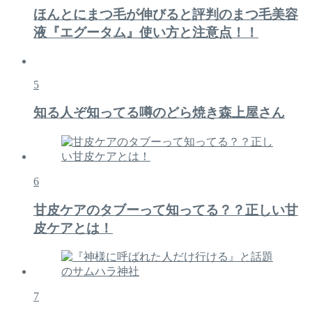
ほんとにまつ毛が伸びると評判のまつ毛美容
液『エグータム』使い方と注意点！！
5
知る人ぞ知ってる噂のどら焼き森上屋さん
6
甘皮ケアのタブーって知ってる？？正しい甘
皮ケアとは！
7