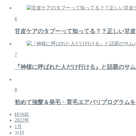
6
甘皮ケアのタブーって知ってる？？正しい甘皮
7
『神様に呼ばれた人だけ行ける』と話題のサム
8
初めて強髪＆発毛・育毛エアバリプログラムを
HOME
2022年
1月
31日