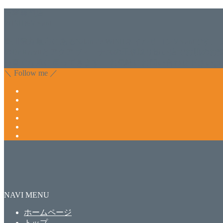
美容専門店
WISH&Vivant
香川県丸亀市にあるSalon de WISHネイルサロンVivantです
のDr.Recellとアクアヴィーナスの正規取り扱い店でお肌
っ直ぐな爪に戻ってきます。 お気軽にお問い合わせ下さいね
＼ Follow me ／
NAVI MENU
ホームページ
トップ