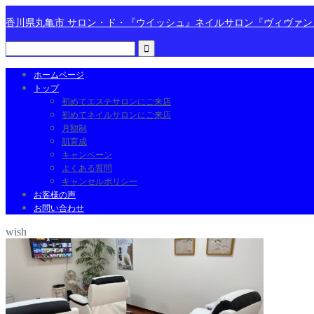
香川県丸亀市 サロン・ド・『ウイッシュ』ネイルサロン『ヴィヴァ
ホームページ
トップ
初めてエステサロンにご来店
初めてネイルサロンにご来店
月額制
肌育成
キャンペーン
よくある質問
キャンセルポリシー
お客様の声
お問い合わせ
wish