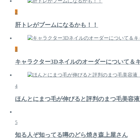
2
肝トレがブームになるかも！！
3
キャラクター3Dネイルのオーダーについて＆
4
ほんとにまつ毛が伸びると評判のまつ毛美容液
5
知る人ぞ知ってる噂のどら焼き森上屋さん