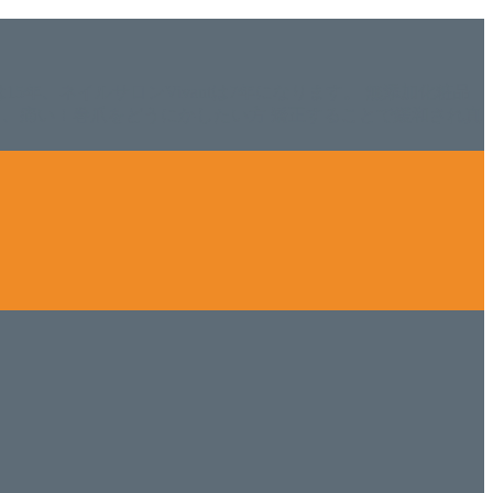
ISHは15年、ネイルサロンVivantは7年になります。 無添加化粧品
tにて、痛い！巻爪をどうにかしたい方 矯正することで緩和され真