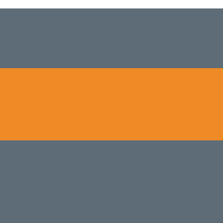
。 延べ！4,107名様ご来店。 地域の皆さまに愛されSalon de W
のお悩みも数々改善されたお客様もいます。 ネイルサロンVivan
。