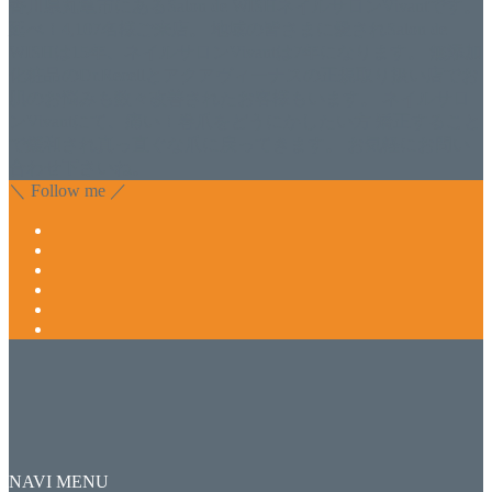
香川県丸亀市にあるSalon de WISHネイルサロンVivantです。
延べ！4,107名様ご来店。 地域の皆さまに愛されSalon de
WISHは15年、ネイルサロンVivantは7年になります。 無添加
化粧品のDr.Recellとアクアヴィーナスの正規取り扱い店でお
肌のお悩みも数々改善されたお客様もいます。 ネイルサロ
ンVivantにて、痛い！巻爪をどうにかしたい方 矯正すること
で緩和され真っ直ぐな爪に戻ってきます。 お気軽にお問い
合わせ下さいね。
＼ Follow me ／
NAVI MENU