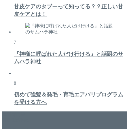
甘皮ケアのタブーって知ってる？？正しい甘
皮ケアとは！
7
『神様に呼ばれた人だけ行ける』と話題のサ
ムハラ神社
8
初めて強髪＆発毛・育毛エアバリプログラム
を受ける方へ
美容専門店
WISH&Vivant