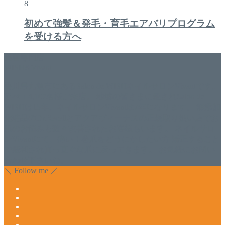
8
初めて強髪＆発毛・育毛エアバリプログラム
を受ける方へ
美容専門店
WISH&Vivant
香川県丸亀市にあるSalon de WISHネイルサロンVivantです。
延べ！4,107名様ご来店。 地域の皆さまに愛されSalon de
WISHは15年、ネイルサロンVivantは7年になります。 無添加
化粧品のDr.Recellとアクアヴィーナスの正規取り扱い店でお
肌のお悩みも数々改善されたお客様もいます。 ネイルサロ
ンVivantにて、痛い！巻爪をどうにかしたい方 矯正すること
で緩和され真っ直ぐな爪に戻ってきます。 お気軽にお問い
合わせ下さいね。
＼ Follow me ／