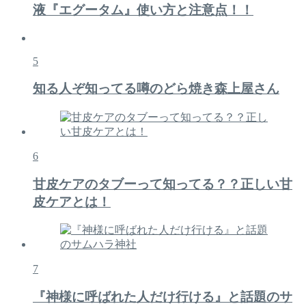
液『エグータム』使い方と注意点！！
5
知る人ぞ知ってる噂のどら焼き森上屋さん
6
甘皮ケアのタブーって知ってる？？正しい甘
皮ケアとは！
7
『神様に呼ばれた人だけ行ける』と話題のサ