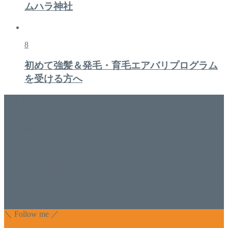
ムハラ神社
8
初めて強髪＆発毛・育毛エアバリプログラム
を受ける方へ
美容専門店
WISH&Vivant
香川県丸亀市にあるSalon de WISHネイルサロンVivantです。
延べ！4,107名様ご来店。 地域の皆さまに愛されSalon de
WISHは15年、ネイルサロンVivantは7年になります。 無添加
化粧品のDr.Recellとアクアヴィーナスの正規取り扱い店でお
肌のお悩みも数々改善されたお客様もいます。 ネイルサロ
ンVivantにて、痛い！巻爪をどうにかしたい方 矯正すること
で緩和され真っ直ぐな爪に戻ってきます。 お気軽にお問い
合わせ下さいね。
＼ Follow me ／