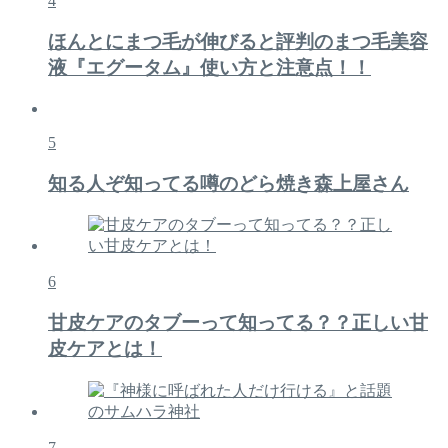
4
ほんとにまつ毛が伸びると評判のまつ毛美容
液『エグータム』使い方と注意点！！
5
知る人ぞ知ってる噂のどら焼き森上屋さん
6
甘皮ケアのタブーって知ってる？？正しい甘
皮ケアとは！
7