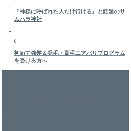
『神様に呼ばれた人だけ行ける』と話題のサ
ムハラ神社
8
初めて強髪＆発毛・育毛エアバリプログラム
を受ける方へ
美容専門店
WISH&Vivant
香川県丸亀市にあるSalon de WISHネイルサロンVivantです。
延べ！4,107名様ご来店。 地域の皆さまに愛されSalon de
WISHは15年、ネイルサロンVivantは7年になります。 無添加
化粧品のDr.Recellとアクアヴィーナスの正規取り扱い店でお
肌のお悩みも数々改善されたお客様もいます。 ネイルサロ
ンVivantにて、痛い！巻爪をどうにかしたい方 矯正すること
で緩和され真っ直ぐな爪に戻ってきます。 お気軽にお問い