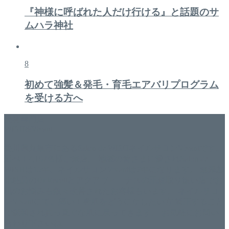
『神様に呼ばれた人だけ行ける』と話題のサ
ムハラ神社
8
初めて強髪＆発毛・育毛エアバリプログラム
を受ける方へ
美容専門店
WISH&Vivant
香川県丸亀市にあるSalon de WISHネイルサロンVivantです。
延べ！4,107名様ご来店。 地域の皆さまに愛されSalon de
WISHは15年、ネイルサロンVivantは7年になります。 無添加
化粧品のDr.Recellとアクアヴィーナスの正規取り扱い店でお
肌のお悩みも数々改善されたお客様もいます。 ネイルサロ
ンVivantにて、痛い！巻爪をどうにかしたい方 矯正すること
で緩和され真っ直ぐな爪に戻ってきます。 お気軽にお問い
合わせ下さいね。