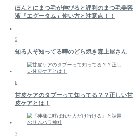
ほんとにまつ毛が伸びると評判のまつ毛美容
液『エグータム』使い方と注意点！！
5
知る人ぞ知ってる噂のどら焼き森上屋さん
6
甘皮ケアのタブーって知ってる？？正しい甘
皮ケアとは！
7