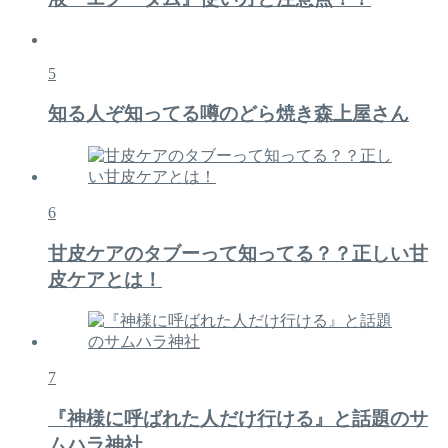
5
知る人ぞ知ってる噂のどら焼き森上屋さん
6
甘皮ケアのタブーって知ってる？？正しい甘
皮ケアとは！
7
『神様に呼ばれた人だけ行ける』と話題のサ
ムハラ神社