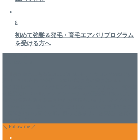
8
初めて強髪＆発毛・育毛エアバリプログラム
を受ける方へ
美容専門店
WISH&Vivant
香川県丸亀市にあるSalon de WISHネイルサロンVivantです。
延べ！4,107名様ご来店。 地域の皆さまに愛されSalon de
WISHは15年、ネイルサロンVivantは7年になります。 無添加
化粧品のDr.Recellとアクアヴィーナスの正規取り扱い店でお
肌のお悩みも数々改善されたお客様もいます。 ネイルサロ
ンVivantにて、痛い！巻爪をどうにかしたい方 矯正すること
で緩和され真っ直ぐな爪に戻ってきます。 お気軽にお問い
合わせ下さいね。
＼ Follow me ／