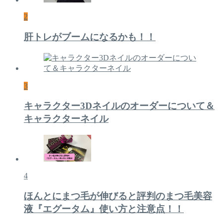
2
肝トレがブームになるかも！！
3
キャラクター3Dネイルのオーダーについて＆
キャラクターネイル
4
ほんとにまつ毛が伸びると評判のまつ毛美容
液『エグータム』使い方と注意点！！