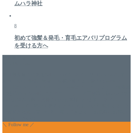
ムハラ神社
8
初めて強髪＆発毛・育毛エアバリプログラム
を受ける方へ
美容専門店
WISH&Vivant
香川県丸亀市にあるSalon de WISHネイルサロンVivantです。
延べ！4,107名様ご来店。 地域の皆さまに愛されSalon de
WISHは15年、ネイルサロンVivantは7年になります。 無添加
化粧品のDr.Recellとアクアヴィーナスの正規取り扱い店でお
肌のお悩みも数々改善されたお客様もいます。 ネイルサロ
ンVivantにて、痛い！巻爪をどうにかしたい方 矯正すること
で緩和され真っ直ぐな爪に戻ってきます。 お気軽にお問い
合わせ下さいね。
＼ Follow me ／