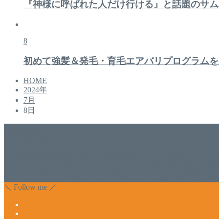
『神様に呼ばれた人だけ行ける』と話題のサム
8
初めて強髪＆発毛・育毛エアバリプログラムを
HOME
2024年
7月
8日
美容専門店
WISH&Vivant
香川県丸亀市にあるSalon de WISHネイルサロンVivantです
のDr.Recellとアクアヴィーナスの正規取り扱い店でお肌
っ直ぐな爪に戻ってきます。 お気軽にお問い合わせ下さいね
＼ Follow me ／