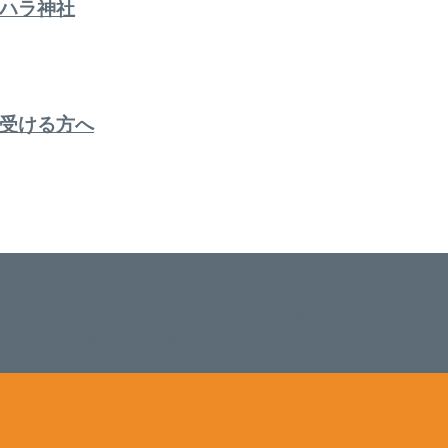
ハラ神社
受ける方へ
。 延べ！4,107名様ご来店。 地域の皆さまに愛されSalon de W
のお悩みも数々改善されたお客様もいます。 ネイルサロンVivan
。