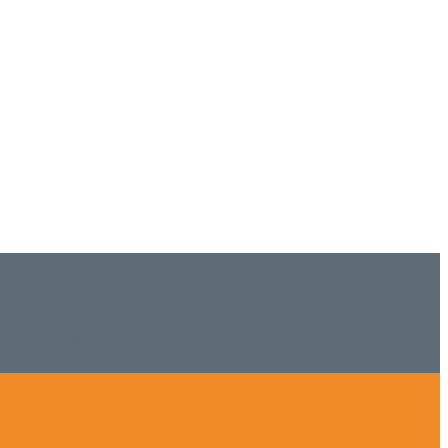
ISHは15年、ネイルサロンVivantは7年になります。 無添加化粧品
tにて、痛い！巻爪をどうにかしたい方 矯正することで緩和され真