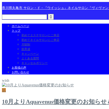
香川県丸亀市 サロン・ド・『ウイッシュ』ネイルサロン『ヴィヴァ
ホームページ
トップ
初めてエステサロンにご来店
初めてネイルサロンにご来店
月額制
肌育成
キャンペーン
よくある質問
キャンセルポリシー
お客様の声
お問い合わせ
wish
肌
10月よりAquavenus価格変更のお知