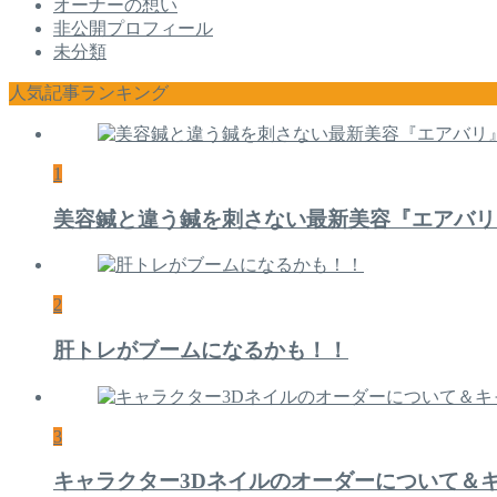
オーナーの想い
非公開プロフィール
未分類
人気記事ランキング
1
美容鍼と違う鍼を刺さない最新美容『エアバリ
2
肝トレがブームになるかも！！
3
キャラクター3Dネイルのオーダーについて＆