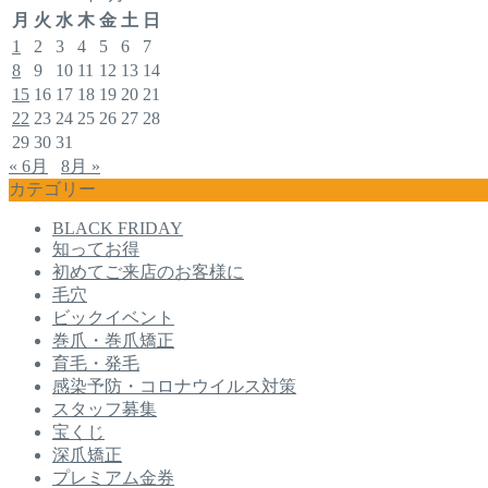
月
火
水
木
金
土
日
1
2
3
4
5
6
7
8
9
10
11
12
13
14
15
16
17
18
19
20
21
22
23
24
25
26
27
28
29
30
31
« 6月
8月 »
カテゴリー
BLACK FRIDAY
知ってお得
初めてご来店のお客様に
毛穴
ビックイベント
巻爪・巻爪矯正
育毛・発毛
感染予防・コロナウイルス対策
スタッフ募集
宝くじ
深爪矯正
プレミアム金券