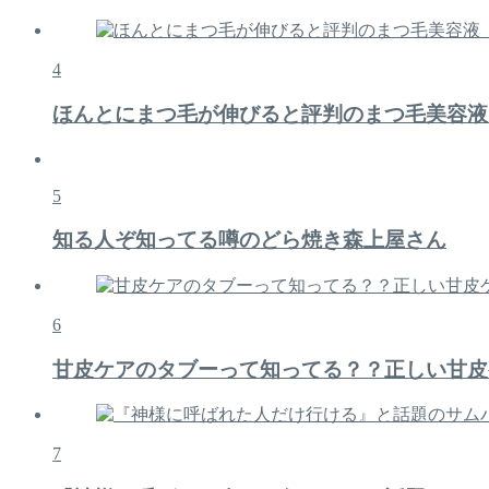
4
ほんとにまつ毛が伸びると評判のまつ毛美容液
5
知る人ぞ知ってる噂のどら焼き森上屋さん
6
甘皮ケアのタブーって知ってる？？正しい甘皮
7