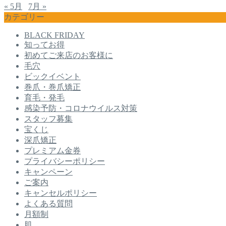
« 5月
7月 »
カテゴリー
BLACK FRIDAY
知ってお得
初めてご来店のお客様に
毛穴
ビックイベント
巻爪・巻爪矯正
育毛・発毛
感染予防・コロナウイルス対策
スタッフ募集
宝くじ
深爪矯正
プレミアム金券
プライバシーポリシー
キャンペーン
ご案内
キャンセルポリシー
よくある質問
月額制
肌