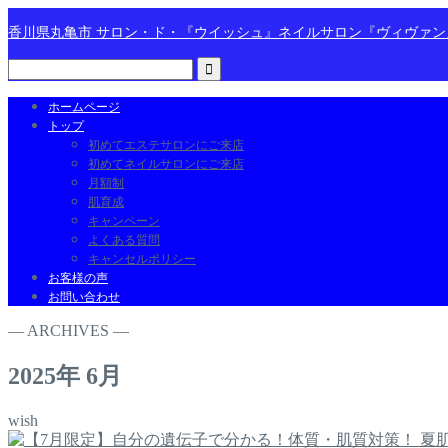
香川県丸亀市 サロン・ド・『ウイッシュ』ネイルサロン『ヴィヴァ
ホームページ
トップ
初めてエステサロンにご来店
初めてネイルサロンにご来店
月額制
肌育成
キャンペーン
よくある質問
キャンセルポリシー
お客様の声
お問い合わせ
― ARCHIVES ―
2025年 6月
wish