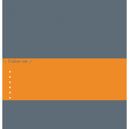
WISH&Vivant
香川県丸亀市にあるSalon de WISHネイルサロンVivantです。
延べ！4,107名様ご来店。 地域の皆さまに愛されSalon de
WISHは15年、ネイルサロンVivantは7年になります。 無添加
化粧品のDr.Recellとアクアヴィーナスの正規取り扱い店でお
肌のお悩みも数々改善されたお客様もいます。 ネイルサロ
ンVivantにて、痛い！巻爪をどうにかしたい方 矯正すること
で緩和され真っ直ぐな爪に戻ってきます。 お気軽にお問い
合わせ下さいね。
＼ Follow me ／