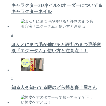
キャラクター3Dネイルのオーダーについて＆
キャラクターネイル
4
ほんとにまつ毛が伸びると評判のまつ毛美容
液『エグータム』使い方と注意点！！
5
知る人ぞ知ってる噂のどら焼き森上屋さん