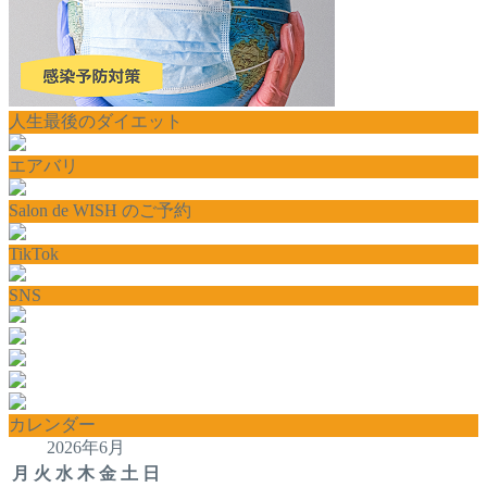
人生最後のダイエット
エアバリ
Salon de WISH のご予約
TikTok
SNS
カレンダー
2026年6月
月
火
水
木
金
土
日