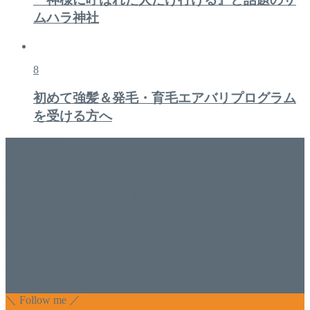
ムハラ神社
8
初めて強髪＆発毛・育毛エアバリプログラム
を受ける方へ
美容専門店
WISH&Vivant
香川県丸亀市にあるSalon de WISHネイルサロンVivantです。
延べ！4,107名様ご来店。 地域の皆さまに愛されSalon de
WISHは15年、ネイルサロンVivantは7年になります。 無添加
化粧品のDr.Recellとアクアヴィーナスの正規取り扱い店でお
肌のお悩みも数々改善されたお客様もいます。 ネイルサロ
ンVivantにて、痛い！巻爪をどうにかしたい方 矯正すること
で緩和され真っ直ぐな爪に戻ってきます。 お気軽にお問い
合わせ下さいね。
＼ Follow me ／