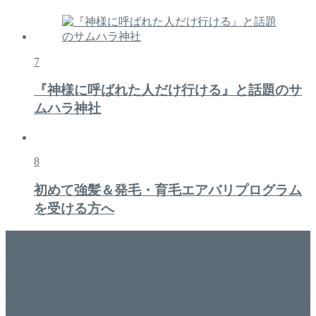
7
『神様に呼ばれた人だけ行ける』と話題のサ
ムハラ神社
8
初めて強髪＆発毛・育毛エアバリプログラム
を受ける方へ
美容専門店
WISH&Vivant
香川県丸亀市にあるSalon de WISHネイルサロンVivantです。
延べ！4,107名様ご来店。 地域の皆さまに愛されSalon de
WISHは15年、ネイルサロンVivantは7年になります。 無添加