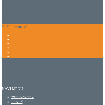
化粧品のDr.Recellとアクアヴィーナスの正規取り扱い店でお
肌のお悩みも数々改善されたお客様もいます。 ネイルサロ
ンVivantにて、痛い！巻爪をどうにかしたい方 矯正すること
で緩和され真っ直ぐな爪に戻ってきます。 お気軽にお問い
合わせ下さいね。
＼ Follow me ／
NAVI MENU
ホームページ
トップ