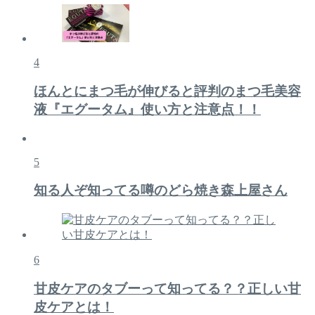
4
ほんとにまつ毛が伸びると評判のまつ毛美容
液『エグータム』使い方と注意点！！
5
知る人ぞ知ってる噂のどら焼き森上屋さん
6
甘皮ケアのタブーって知ってる？？正しい甘
皮ケアとは！