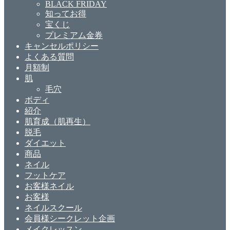
BLACK FRIDAY
知ってお得
宝くじ
プレミアム金券
キャンセルポリシー
よくある質問
月額制
肌
毛穴
ボディ
紹介
肌育成（肌再生）
脱毛
ダイエット
商品
ネイル
フットケア
お客様ネイル
お客様
ネイルスクール
会員様シークレット企画
メイクレッスン