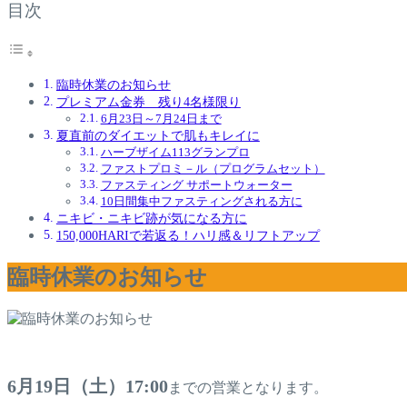
目次
臨時休業のお知らせ
プレミアム金券 残り4名様限り
6月23日～7月24日まで
夏直前のダイエットで肌もキレイに
ハーブザイム113グランプロ
ファストプロミ－ル（プログラムセット）
ファスティング サポートウォーター
10日間集中ファスティングされる方に
ニキビ・ニキビ跡が気になる方に
150,000HARIで若返る！ハリ感＆リフトアップ
臨時休業のお知らせ
6月19日（土）17:00
までの営業となります。