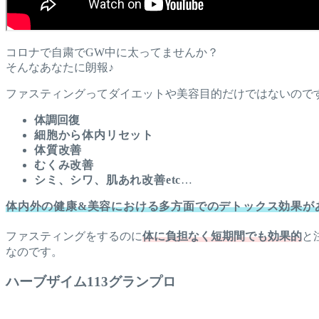
コロナで自粛でGW中に太ってませんか？
そんなあなたに朗報♪
ファスティングってダイエットや美容目的だけではないので
体調回復
細胞から体内リセット
体質改善
むくみ改善
シミ、シワ、肌あれ改善etc
…
体内外の健康&美容における
多方面でのデトックス効果が
ファスティングをするのに
体に負担なく短期間でも効果的
と
なのです。
ハーブザイム113グランプロ