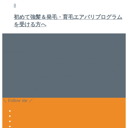
8
初めて強髪＆発毛・育毛エアバリプログラム
を受ける方へ
美容専門店
WISH&Vivant
香川県丸亀市にあるSalon de WISHネイルサロンVivantです。
延べ！4,107名様ご来店。 地域の皆さまに愛されSalon de
WISHは15年、ネイルサロンVivantは7年になります。 無添加
化粧品のDr.Recellとアクアヴィーナスの正規取り扱い店でお
肌のお悩みも数々改善されたお客様もいます。 ネイルサロ
ンVivantにて、痛い！巻爪をどうにかしたい方 矯正すること
で緩和され真っ直ぐな爪に戻ってきます。 お気軽にお問い
合わせ下さいね。
＼ Follow me ／