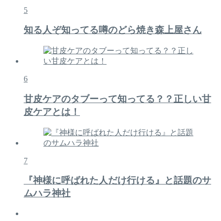
5
知る人ぞ知ってる噂のどら焼き森上屋さん
6
甘皮ケアのタブーって知ってる？？正しい甘
皮ケアとは！
7
『神様に呼ばれた人だけ行ける』と話題のサ
ムハラ神社